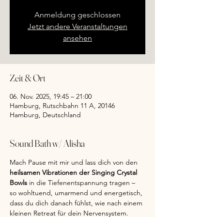
Anmeldung geschlossen
Jetzt andere Veranstaltungen
ansehen
Zeit & Ort
06. Nov. 2025, 19:45 – 21:00
Hamburg, Rutschbahn 11 A, 20146
Hamburg, Deutschland
Sound Bath w/ Alisha
Mach Pause mit mir und lass dich von den 
heilsamen Vibrationen der Singing Crystal 
Bowls 
in die Tiefenentspannung tragen – 
so wohltuend, umarmend und energetisch, 
dass du dich danach fühlst, wie nach einem 
kleinen Retreat für dein Nervensystem.