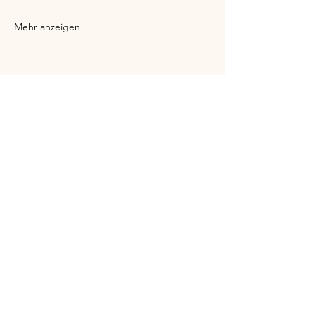
Mehr anzeigen
Holy Wabohu
holywabohu@gmail.com
+49 (0) 176 34382819
Im Raum für Meditation und Bewegung
im Grindel
20146 Hamburg
Termin buchen