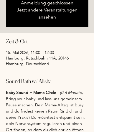
Anmeldung geschlossen
Jetzt andere Veranstaltungen
ansehen
Zeit & Ort
15. Mai 2026, 11:00 – 12:00
Hamburg, Rutschbahn 11A, 20146
Hamburg, Deutschland
Sound Bath w/ Alisha
Baby Sound + Mama Circle I 
(0-6 Monate)
Bring your baby und lass uns gemeinsam 
Pause machen. Dein Mama-Alltag ist busy 
und du findest keinen Raum für dich und 
deine Praxis? Du möchtest entspannt sein, 
dein Nervensystem regulieren und einen 
Ort finden, an dem du dich ehrlich öffnen 